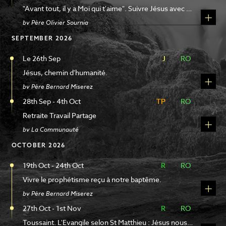
CHOISIR
"Avant tout, il y a Moi qui t'aime". Suivre Jésus avec Simon-Pierre.
DATES
by Père Olivier Sournia
FROM
AUGUST 6, 2026
SEPTEMBER 2026
CHOISIR
TO
JULY 4, 2027
Le 26th Sep
J
J
RO
RO
Jésus, chemin d'humanité.
SPEAKERS
by Père Bernard Miserez
SELECT
28th Sep - 4th Oct
TP
TP
RO
RO
CHOISIR
TRANSLATIONS
Retraite Travail Partage
by La Communauté
SELECT
OCTOBER 2026
CHOISIR
REMOVE FILTERS
19th Oct - 24th Oct
R
R
RO
RO
Vivre le prophétisme reçu à notre baptême.
CLEAR FILTERS
by Père Bernard Miserez
27th Oct - 1st Nov
R
R
RO
RO
CHOISIR
Toussaint. L'Evangile selon St Matthieu : Jésus nous partage son propre bonheur.