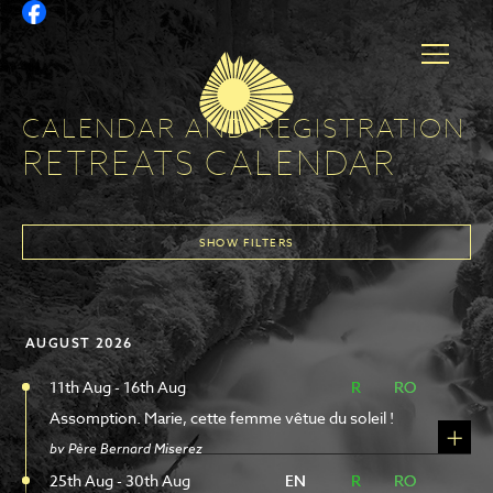
CALENDAR AND REGISTRATION
RETREATS CALENDAR
SHOW FILTERS
RETREATS
AUGUST 2026
WEBSITES
11th Aug - 16th Aug
R
R
RO
RO
1
SELECTION
Assomption. Marie, cette femme vêtue du soleil !
by Père Bernard Miserez
TYPES
25th Aug - 30th Aug
EN
EN
R
R
RO
RO
SELECT