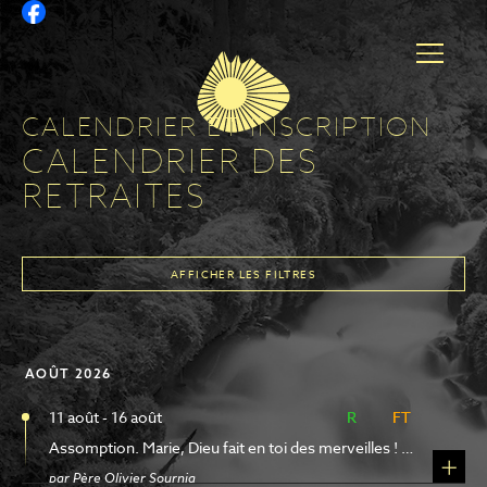
CALENDRIER ET INSCRIPTION
CALENDRIER DES
RETRAITES
AFFICHER LES FILTRES
RETRAITES
AOÛT 2026
SITES
11 août - 16 août
R
R
FT
FT
1
SÉLECTION
Assomption. Marie, Dieu fait en toi des merveilles ! Commentaire de la Célébration mariale
par Père Olivier Sournia
TYPES