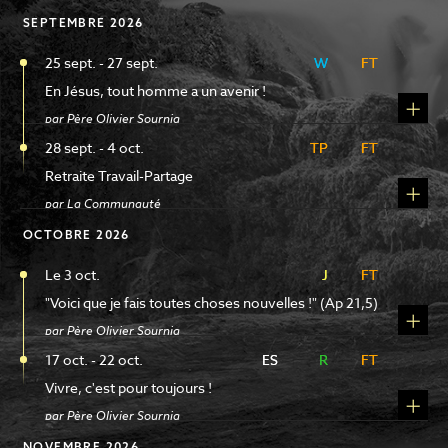
SEPTEMBRE 2026
SÉLECTIONNER
CHOISIR
25 sept. - 27 sept.
W
W
FT
FT
DATES
En Jésus, tout homme a un avenir !
DU
8 AOÛT 2026
par Père Olivier Sournia
AU
4 JUILLET 2027
28 sept. - 4 oct.
TP
TP
FT
FT
CHOISIR
Retraite Travail-Partage
INTERVENANTS (PRÉDICATEURS)
par La Communauté
SÉLECTIONNER
OCTOBRE 2026
CHOISIR
TRADUCTIONS
Le 3 oct.
J
J
FT
FT
SÉLECTIONNER
"Voici que je fais toutes choses nouvelles !" (Ap 21,5)
par Père Olivier Sournia
EFFACER LES FILTRES
17 oct. - 22 oct.
ES
ES
R
R
FT
FT
CHOISIR
Vivre, c'est pour toujours !
FERMER LES FILTRES
par Père Olivier Sournia
NOVEMBRE 2026