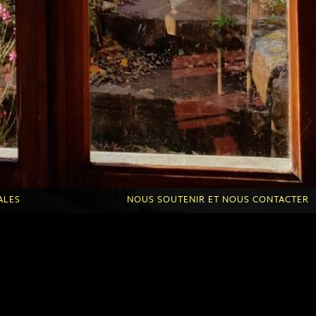
ALES
NOUS SOUTENIR ET NOUS CONTACTER
Dons ponctuels ou réguliers
Donner de son temps
Autres formes de dons
Contact Roche d'Or
Contact Fontanilles
protection des données
Liens amis