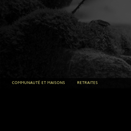
COMMUNAUTÉ ET MAISONS
RETRAITES
La communauté
Venir en retraite
Aux origines
Retraites à la Roche d'Or
La Roche d'Or
Retraites aux Fontanilles
Les Fontanilles
Les intervenants
Calendrier et inscription