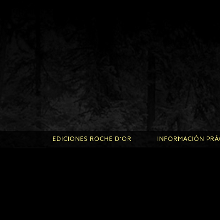
EDICIONES ROCHE D’OR
INFORMACIÓN PRÁC
Ediciones Roche d’Or
Informaciones útile
oche d’Or
Informaciones útile
nilles
Acogida de niños y
s
Condiciones de uso
cripción
Aviso legal
Política de privaci