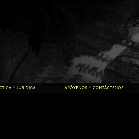
TICA Y JURÍDICA
APÓYENOS Y CONTÁCTENOS
s de la Roche d’Or
Donaciones puntuales o regulares
s de Fontanilles
Donar tiempo
 jóvenes
Donación
Contacte con Roche d’Or
Contacte con Fontanilles
dad y protección de datos
Enlaces de interés