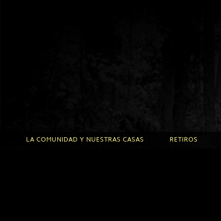
LA COMUNIDAD Y NUESTRAS CASAS
RETIROS
LaComunidad
Venir de retiro
Fundadores
Retiros en la R
La Roche d’Or
Retiros en Fonta
Les Fontanilles
Conferenciante
Programa de ins