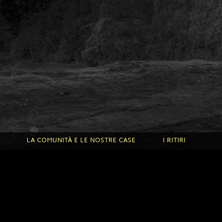
LA COMUNITÀ E LE NOSTRE CASE
I RITIRI
La Comunità
Venire in ritiro
Alle Origini
Ritiri alla Roche d
La Roche d'Or
Ritiri alle Fontanil
Le Fontanilles
I Predicatori
Calendario e iscriz