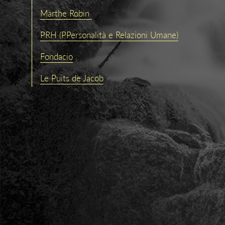
Marthe Robin
PRH (PPersonalità e Relazioni Umane)
Fondacio
Le Puits de Jacob