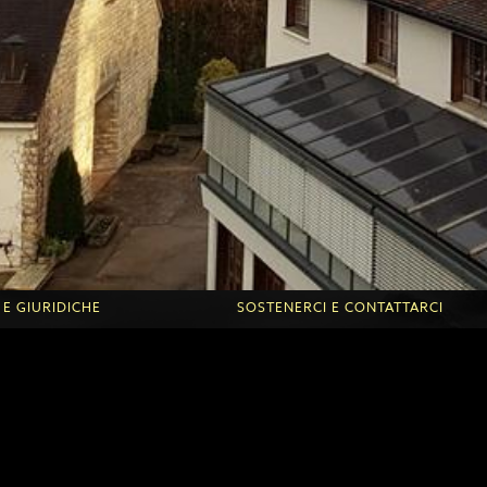
 E GIURIDICHE
SOSTENERCI E CONTATTARCI
Roche d'Or
Donazioni una tantum o regolari
ontanilles
DONA IL TUO TEMPO
 dei giovani
Altre forme di donazioni
Contatta la Roche d'Or
Contatta le Fontanilles
e sulla protezione dei dati
Link amici