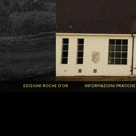
EDIZIONI ROCHE D'OR
INFORMAZIONI PRATICHE
Edizioni Roche d'Or
Informazioni utili per la 
'Or
Informazioni utili per le F
les
Accoglienza dei bambini e
Condizioni d'uso
ioni
Note legali
Informativa sulla privacy 