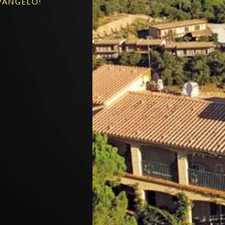
 VANGELO!
ome a
Atene e come