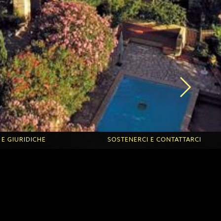
 E GIURIDICHE
SOSTENERCI E CONTATTARCI
Roche d'Or
Donazioni una tantum o regolari
ontanilles
DONA IL TUO TEMPO
 dei giovani
Altre forme di donazioni
Contatta la Roche d'Or
Contatta le Fontanilles
e sulla protezione dei dati
Link amici