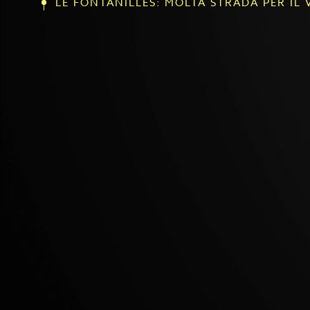
LE FONTANILLES: MOLTA STRADA PER IL
"Querce come sul Monte del Carmelo, gli ulivi c
Gerusalemme e gli alberi di eucalipto come ad 
a Pathmos...!"