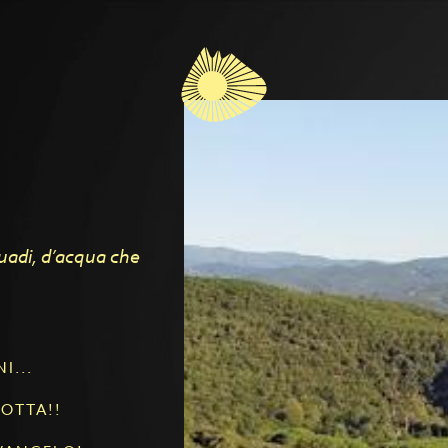
guadi, d’acqua che
I...
LOTTA!!