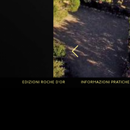
EDIZIONI ROCHE D'OR
INFORMAZIONI PRATICHE
Edizioni Roche d'Or
Informazioni utili per la 
'Or
Informazioni utili per le F
les
Accoglienza dei bambini e
Condizioni d'uso
ioni
Note legali
Informativa sulla privacy 