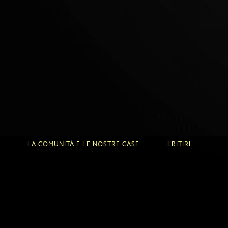
FLORIN CALLERAND
LA COMUNITÀ E LE NOSTRE CASE
I RITIRI
La Comunità
Venire in ritiro
Alle Origini
Ritiri alla Roche d
La Roche d'Or
Ritiri alle Fontanil
Le Fontanilles
I Predicatori
Calendario e iscriz